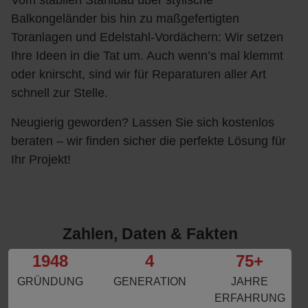
Vom stabilen Stahlbau über stylische
Balkongeländer bis hin zu maßgefertigten
Toranlagen und Edelstahl-Vordächern: Wir setzen
Ihre Ideen in die Tat um. Auch wenn’s mal klemmt
oder knirscht, sind wir für Reparaturen aller Art
schnell zur Stelle.
Neugierig geworden? Lassen Sie sich kostenlos
beraten – wir finden sicher die perfekte Lösung für
Ihr Projekt!
Zahlen, Daten & Fakten
1948
4
75
+
GRÜNDUNG
GENERATION
JAHRE
ERFAHRUNG