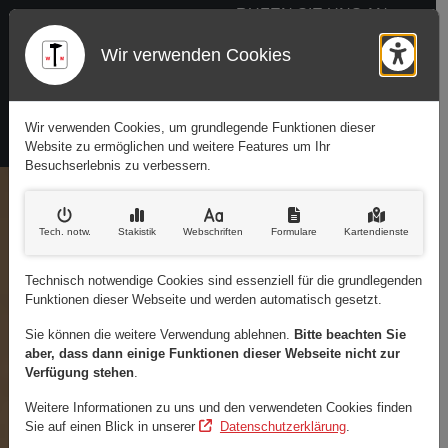
Ko
RUFEN SIE UNS AN:
(02 01) 59 03 74
Wir verwenden Cookies
Barr
Wir verwenden Cookies, um grundlegende Funktionen dieser
Website zu ermöglichen und weitere Features um Ihr
Besuchserlebnis zu verbessern.
Tech. notw
.
Stakistik
Webschriften
Formulare
Kartendienste
Präzision in Metall
Technisch notwendige Cookies sind essenziell für die grundlegenden
Funktionen dieser Webseite und werden automatisch gesetzt.
Sie können die weitere Verwendung ablehnen.
Bitte beachten Sie
aber, dass dann einige Funktionen dieser Webseite nicht zur
Verfügung stehen
.
Weitere Informationen zu uns und den verwendeten Cookies finden
Sie auf einen Blick in unserer
Datenschutzerklärung
.