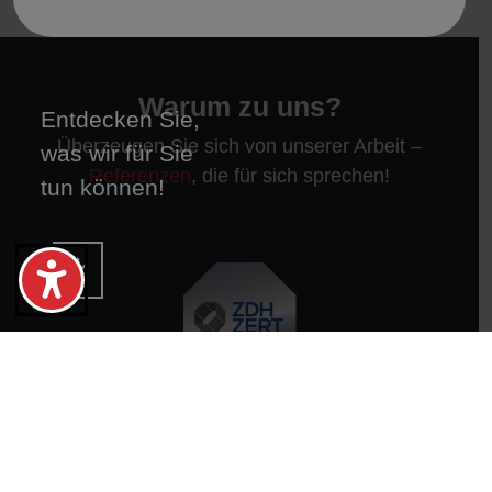
Warum zu uns?
Entdecken Sie,
Überzeugen Sie sich von unserer Arbeit –
was wir für Sie
Referenzen
, die für sich sprechen!
tun können!
Zertifiziert nach DIN 1090